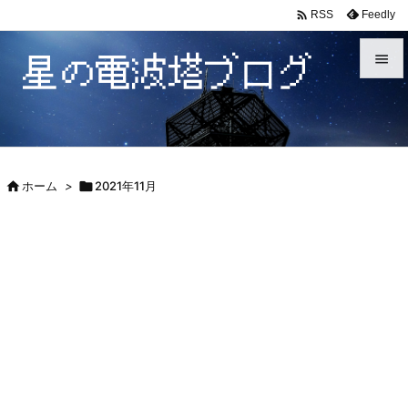

Feedly
RSS


メニュ

サイド

ホーム
>

2021年11月

前へ

次へ

検索