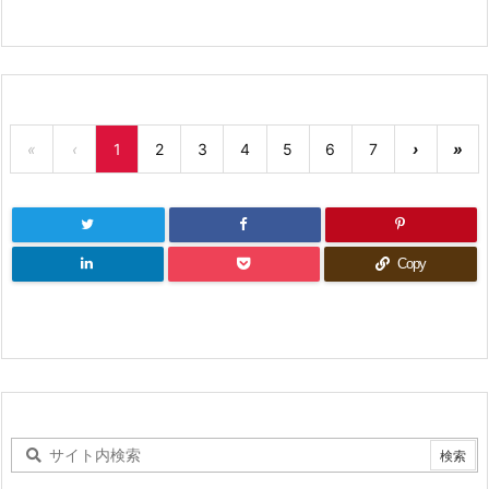
«
‹
1
2
3
4
5
6
7
›
»
Copy