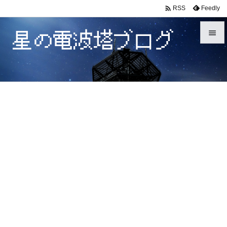

Feedly
RSS


メニュ

サイド

前へ

次へ

検索