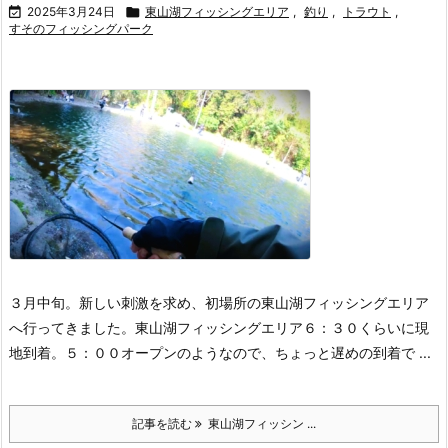

2025年3月24日

東山湖フィッシングエリア
,
釣り
,
トラウト
,
すそのフィッシングパーク
３月中旬。
新しい刺激を求め、初場所の東山湖フィッシングエリア
へ行ってきました。
東山湖フィッシングエリア
６：３０くらいに現
地到着。
５：００オープンのようなので、ちょっと遅めの到着で ...
記事を読む
東山湖フィッシン ...