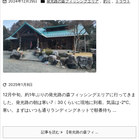

2024年12月29日

発光路の森フィッシングエリア
,
釣り
,
トラウト

2025年1月8日
12月中旬。
約1年ぶりの発光路の森フィッシングエリアに行ってきま
した。
発光路の朝は寒い
7：30くらいに現地に到着。
気温は-2℃。
寒い。
まずはいつも通りランディングネットで順番待ち ...
記事を読む
【発光路の森フィ ...