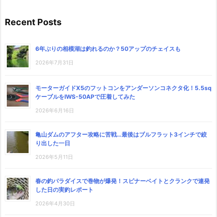
Recent Posts
6年ぶりの相模湖は釣れるのか？50アップのチェイスも
2026年7月31日
モーターガイドX5のフットコンをアンダーソンコネクタ化！5.5sq
ケーブルをIWS-50APで圧着してみた
2026年6月16日
亀山ダムのアフター攻略に苦戦…最後はブルフラット3インチで絞
り出した一日
2026年5月11日
春の釣パラダイスで巻物が爆発！スピナーベイトとクランクで連発
した日の実釣レポート
2026年4月30日