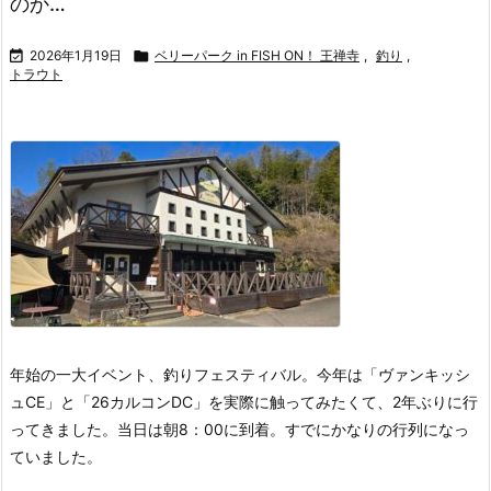
のか…

2026年1月19日

ベリーパーク in FISH ON！ 王禅寺
,
釣り
,
トラウト
年始の一大イベント、釣りフェスティバル。
今年は「ヴァンキッシ
ュCE」と「26カルコンDC」を実際に触ってみたくて、2年ぶりに行
ってきました。
当日は朝8：00に到着。すでにかなりの行列になっ
ていました。