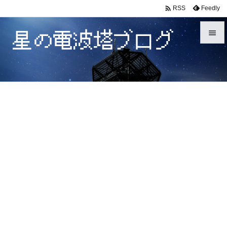

Feedly
RSS


メニュ

サイド

前へ

次へ

検索