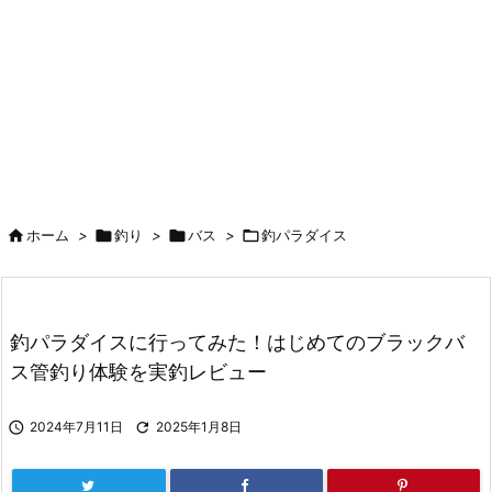

ホーム
>

釣り
>

バス
>

釣パラダイス
釣パラダイスに行ってみた！はじめてのブラックバ
ス管釣り体験を実釣レビュー

2024年7月11日

2025年1月8日